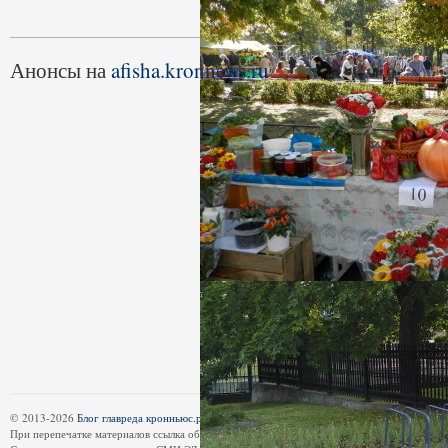
Анонсы на
afisha.kronnews.ru
© 2013-2026
Блог главреда кронньюс.ру
является частью эл.СМИ
kronnews.ru
| 18+
При перепечатке материалов ссылка обязательна.