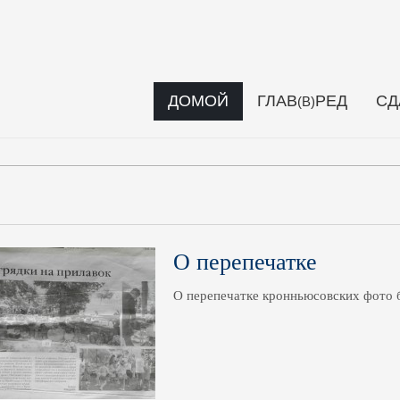
ДОМОЙ
ГЛАВ
РЕД
СД
(В)
О перепечатке
О перепечатке кронньюсовских фото б