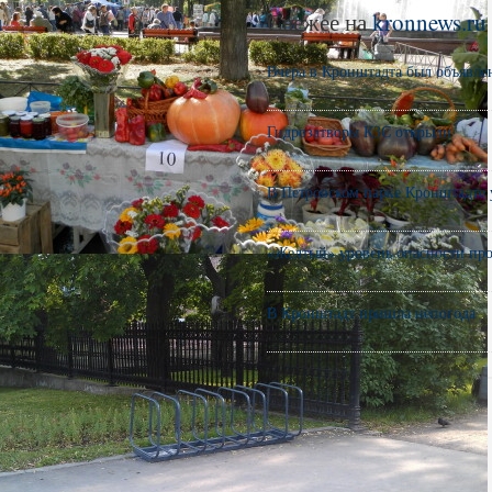
u
Свежее на
kronnews.ru
Вчера в Кронштадта был объявле
Гидрозатворы КЗС открыли
В Петровском парке Кронштадте 
«Желтый» уровень опасности про
В Кронштадт пришла непогода
астью эл.СМИ
kronnews.ru
| 18+
1 от 26.08.2013.